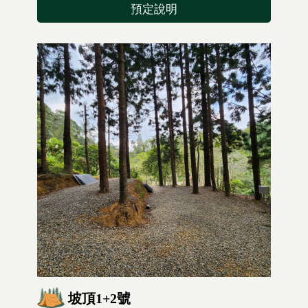
預定說明
坡頂1+2號