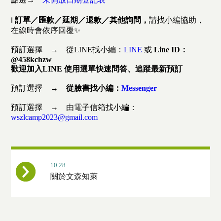
ℹ️
訂單／匯款／延期／退款／其他詢問，
請找小編協助，
在線時會依序回覆✨
預訂選擇 → 從LINE找小編：
LINE
或
Line ID：
@458kchzw
歡迎加入LINE 使用選單快速問答、追蹤最新預訂
預訂選擇 →
從臉書找小編：
Messenger
預訂選擇 → 由電子信箱找小編：
wszlcamp2023@gmail.com
10.28
關於文森知萊